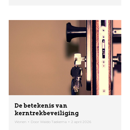
De betekenis van
kerntrekbeveiliging
Wonen
Door
Waldo Taekema
2 april 2026