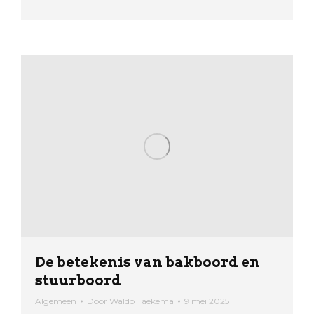
De betekenis van bakboord en
stuurboord
Algemeen
Door
Waldo Taekema
9 mei 2025