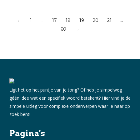
←
1
…
17
18
19
20
21
…
60
→
Ligt het op het puntje van je tong? Of heb je simpelweg
géén idee wat een specifiek woord betekent? Hier vind je de
simpele uitleg voor complexe onderwerpen waar je naar op
zoek bent!
Pagina's