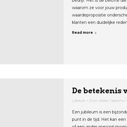
bedrijf. Het is de belofte di
waarom ze voor jouw produ
waardepropositie onderschei
klanten een duidelijke rede
Read more
De betekenis 
Lifestyle
Door
Waldo Taekema
Een jubileum is een bijzon
punt in de tijd. Het kan een
of een ander speciaal momen