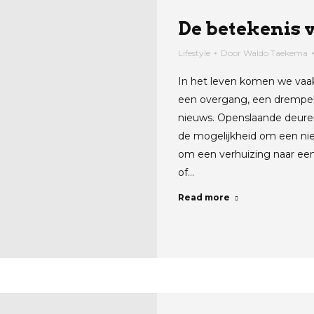
De betekenis v
Lifestyle
Door
Waldo Taekema
In het leven komen we vaa
een overgang, een drempel
nieuws. Openslaande deuren
de mogelijkheid om een nie
om een verhuizing naar een 
of…
Read more