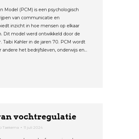
 Model (PCM) is een psychologisch
grijpen van communicatie en
biedt inzicht in hoe mensen op elkaar
 Dit model werd ontwikkeld door de
 Taibi Kahler in de jaren 70. PCM wordt
r andere het bedrijfsleven, onderwijs en…
van vochtregulatie
o Taekema
11 juli 2024