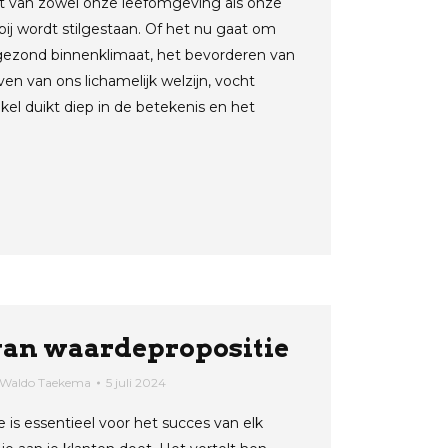
ct van zowel onze leefomgeving als onze
ij wordt stilgestaan. Of het nu gaat om
ezond binnenklimaat, het bevorderen van
en van ons lichamelijk welzijn, vocht
tikel duikt diep in de betekenis en het
…
van waardepropositie
Waldo Taekema
5 juli 2024
 is essentieel voor het succes van elk