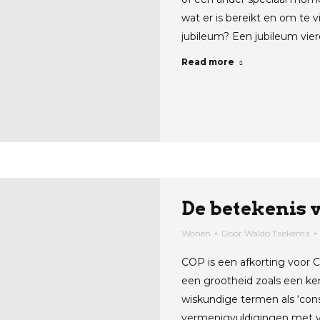
wat er is bereikt en om te 
jubileum? Een jubileum vier
Read more
De betekenis 
Wonen
Door
Waldo Taekema
COP is een afkorting voor Co
een grootheid zoals een keng
wiskundige termen als ‘con
vermenigvuldigingen met var