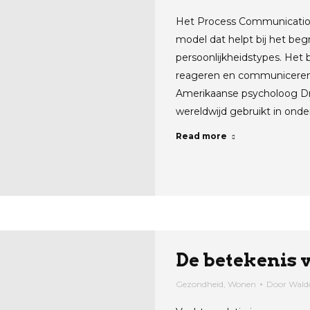
Het Process Communication
model dat helpt bij het be
persoonlijkheidstypes. Het 
reageren en communiceren.
Amerikaanse psycholoog Dr.
wereldwijd gebruikt in onde
Read more
De betekenis 
Gezondheid
,
Wonen
Door
Wald