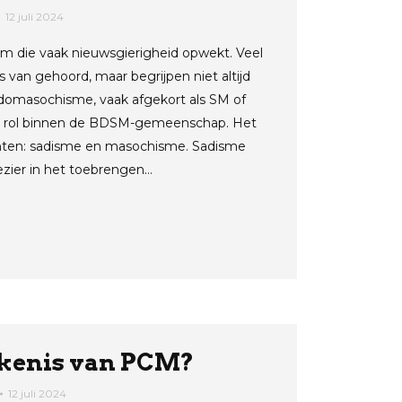
12 juli 2024
m die vaak nieuwsgierigheid opwekt. Veel
van gehoord, maar begrijpen niet altijd
adomasochisme, vaak afgekort als SM of
ke rol binnen de BDSM-gemeenschap. Het
nten: sadisme en masochisme. Sadisme
ezier in het toebrengen…
ekenis van PCM?
12 juli 2024