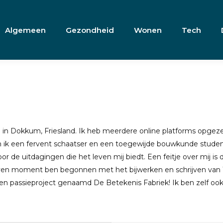
Algemeen
Gezondheid
Wonen
Tech
 in Dokkum, Friesland. Ik heb meerdere online platforms opgez
 ik een fervent schaatser en een toegewijde bouwkunde student,
r de uitdagingen die het leven mij biedt. Een feitje over mij is da
ven moment ben begonnen met het bijwerken en schrijven van Wiki
en passieproject genaamd De Betekenis Fabriek! Ik ben zelf ook