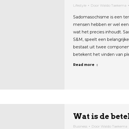
Lifestyle
Door
Waldo Taekema
Sadomasochisme is een ter
mensen hebben er wel eens 
wat het precies inhoudt. S
S&M, speelt een belangrij
bestaat uit twee compone
betekent het vinden van pl
Read more
Wat is de bet
Business
Door
Waldo Taekema