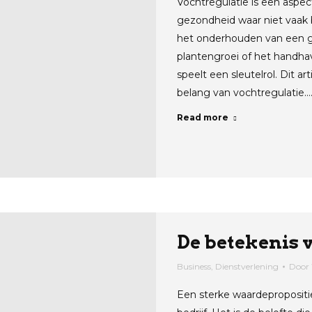
Vochtregulatie is een aspe
gezondheid waar niet vaak b
het onderhouden van een g
plantengroei of het handhav
speelt een sleutelrol. Dit ar
belang van vochtregulatie.
Read more
De betekenis 
Business
,
Dienstverlening
Door
Een sterke waardepropositie