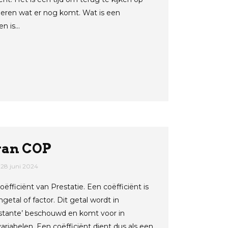
vieren wat er nog komt. Wat is een
en is…
van COP
28 juni 2024
ëfficiënt van Prestatie. Een coëfficiënt is
etal of factor. Dit getal wordt in
stante’ beschouwd en komt voor in
iabelen. Een coëfficiënt dient dus als een