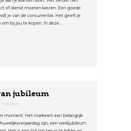
e je aan je klanten doet. Het vertelt hen
ct of dienst moeten kiezen. Een goede
dt je van de concurrentie. Het geeft je
n om bij jou te kopen. In deze…
van jubileum
1 juli 2024
der moment. Het markeert een belangrijk
 huwelijksverjaardag zijn, een werkjubileum
t. Het is een tijd om terug te kijken op