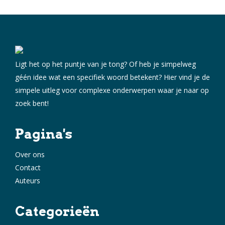
Ligt het op het puntje van je tong? Of heb je simpelweg
géén idee wat een specifiek woord betekent? Hier vind je de
simpele uitleg voor complexe onderwerpen waar je naar op
zoek bent!
Pagina's
Over ons
Contact
Auteurs
Categorieën