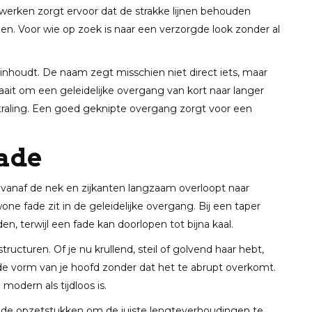
erken zorgt ervoor dat de strakke lijnen behouden
uitzien. Voor wie op zoek is naar een verzorgde look zonder al
inhoudt. De naam zegt misschien niet direct iets, maar
raait om een geleidelijke overgang van kort naar langer
tstraling. Een goed geknipte overgang zorgt voor een
fade
r vanaf de nek en zijkanten langzaam overloopt naar
ne fade zit in de geleidelijke overgang. Bij een taper
nden, terwijl een fade kan doorlopen tot bijna kaal.
tructuren. Of je nu krullend, steil of golvend haar hebt,
 de vorm van je hoofd zonder dat het te abrupt overkomt.
odern als tijdloos is.
nde opzetstukken om de juiste lengteverhoudingen te