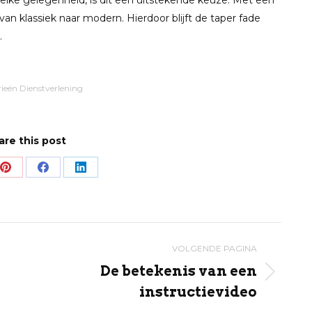
j elke gelegenheid, is dit een uitstekende keuze. Met een
van klassiek naar modern. Hierdoor blijft de taper fade
.
rieën
Dienstverlening
are this post
Share
Share
Share
on
on
on
Pinterest
Facebook
LinkedIn
VOLGENDE PAGINA
De betekenis van een
Volgende
instructievideo
pagina