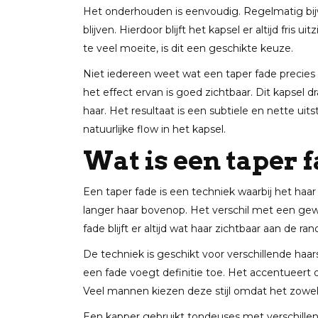
Het onderhouden is eenvoudig. Regelmatig bijw
blijven. Hierdoor blijft het kapsel er altijd fris 
te veel moeite, is dit een geschikte keuze.
Niet iedereen weet wat een taper fade precies 
het effect ervan is goed zichtbaar. Dit kapsel d
haar. Het resultaat is een subtiele en nette ui
natuurlijke flow in het kapsel.
Wat is een taper 
Een taper fade is een techniek waarbij het haa
langer haar bovenop. Het verschil met een gewo
fade blijft er altijd wat haar zichtbaar aan de ra
De techniek is geschikt voor verschillende haars
een fade voegt definitie toe. Het accentueert
Veel mannen kiezen deze stijl omdat het zowel m
Een kapper gebruikt tondeuses met verschille