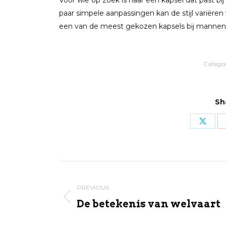
Voor wie op zoek is naar een kapsel dat past bi
paar simpele aanpassingen kan de stijl variëren 
een van de meest gekozen kapsels bij mannen
Catego
Sh
Share
on
X
Post
navigation
PREVIOUS
Previous
De betekenis van welvaart
post: