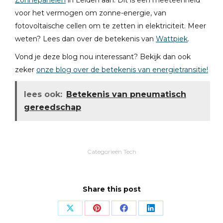
Zonnepanelen
in Leiden aan. Dit is een meeteenheid
voor het vermogen om zonne-energie, van
fotovoltaïsche cellen om te zetten in elektriciteit. Meer
weten? Lees dan over de betekenis van
Wattpiek
.
Vond je deze blog nou interessant? Bekijk dan ook
zeker
onze blog over de betekenis van energietransitie!
lees ook:
Betekenis van pneumatisch
gereedschap
Categorieën
Tech
Share this post
Share
Share
Share
Share