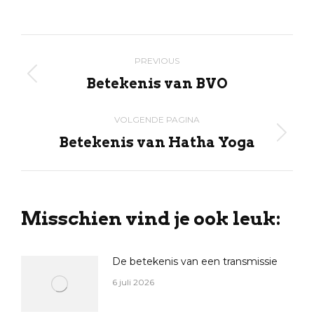
on
on
on
on
X
Pinterest
Facebook
LinkedIn
Post
PREVIOUS
navigation
Betekenis van BVO
Previous
post:
VOLGENDE PAGINA
Betekenis van Hatha Yoga
Volgende
pagina
Misschien vind je ook leuk:
De betekenis van een transmissie
6 juli 2026