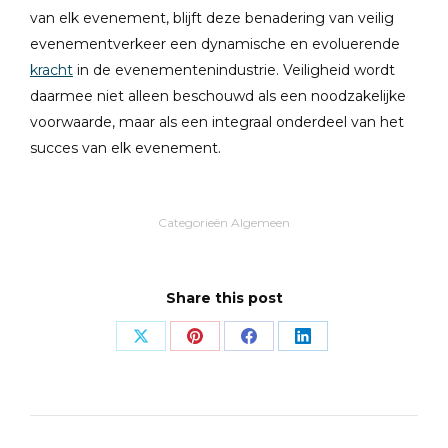
van elk evenement, blijft deze benadering van veilig
evenementverkeer een dynamische en evoluerende
kracht
in de evenementenindustrie. Veiligheid wordt
daarmee niet alleen beschouwd als een noodzakelijke
voorwaarde, maar als een integraal onderdeel van het
succes van elk evenement.
Categorieën
Algemeen
Share this post
Share
Share
Share
Share
on
on
on
on
X
Pinterest
Facebook
LinkedIn
Post