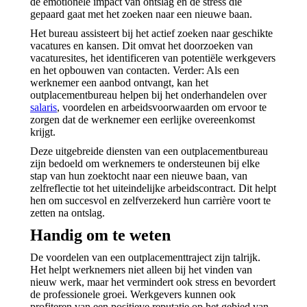
de emotionele impact van ontslag en de stress die
gepaard gaat met het zoeken naar een nieuwe baan.
Het bureau assisteert bij het actief zoeken naar geschikte
vacatures en kansen. Dit omvat het doorzoeken van
vacaturesites, het identificeren van potentiële werkgevers
en het opbouwen van contacten. Verder: Als een
werknemer een aanbod ontvangt, kan het
outplacementbureau helpen bij het onderhandelen over
salaris
, voordelen en arbeidsvoorwaarden om ervoor te
zorgen dat de werknemer een eerlijke overeenkomst
krijgt.
Deze uitgebreide diensten van een outplacementbureau
zijn bedoeld om werknemers te ondersteunen bij elke
stap van hun zoektocht naar een nieuwe baan, van
zelfreflectie tot het uiteindelijke arbeidscontract. Dit helpt
hen om succesvol en zelfverzekerd hun carrière voort te
zetten na ontslag.
Handig om te weten
De voordelen van een outplacementtraject zijn talrijk.
Het helpt werknemers niet alleen bij het vinden van
nieuw werk, maar het vermindert ook stress en bevordert
de professionele groei. Werkgevers kunnen ook
profiteren van een positieve reputatie op het gebied van