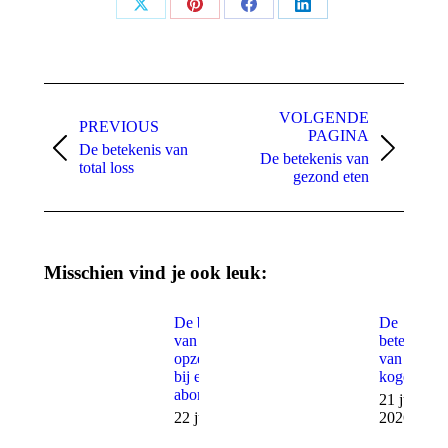
Share
Share
Share
Share
on
on
on
on
X
Pinterest
Facebook
LinkedIn
Post
navigation
VOLGENDE
PREVIOUS
PAGINA
De betekenis van
Previous
Volgende
De betekenis van
total loss
post:
pagina
gezond eten
Misschien vind je ook leuk:
De betekenis
De
van een
betekenis
opzegtermijn
van
bij een
kogeldruk
abonnement
21 juli
22 juli 2026
2026