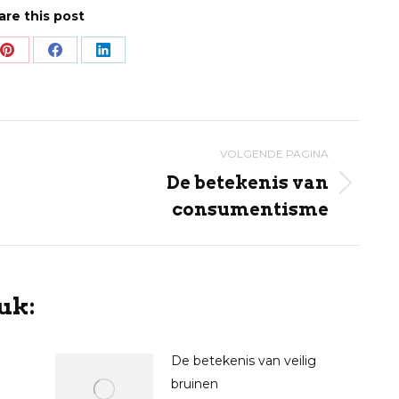
are this post
Share
Share
Share
on
on
on
Pinterest
Facebook
LinkedIn
VOLGENDE PAGINA
De betekenis van
Volgende
consumentisme
pagina
uk:
De betekenis van veilig
bruinen