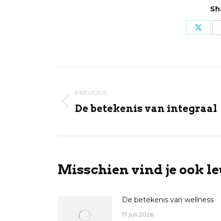
Sh
Share
on
X
Post
navigation
PREVIOUS
Previous
De betekenis van integraal
post:
Misschien vind je ook le
De betekenis van wellness
17 juli 2026