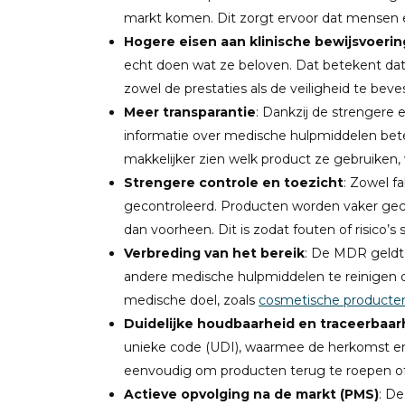
markt komen. Dit zorgt ervoor dat mensen e
Hogere eisen aan klinische bewijsvoerin
echt doen wat ze beloven. Dat betekent dat 
zowel de prestaties als de veiligheid te beve
Meer transparantie
: Dankzij de strenger
informatie over medische hulpmiddelen bete
makkelijker zien welk product ze gebruiken,
Strengere controle en toezicht
: Zowel f
gecontroleerd. Producten worden vaker gecon
dan voorheen. Dit is zodat fouten of risico’
Verbreding van het bereik
: De MDR geldt
andere medische hulpmiddelen te reinigen of
medische doel, zoals
cosmetische producte
Duidelijke houdbaarheid en traceerbaar
unieke code (UDI), waarmee de herkomst en
eenvoudig om producten terug te roepen of 
Actieve opvolging na de markt (PMS)
: De