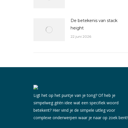
De betekenis van stack
height
22 juni 2026
Ligt het op het puntje van je tong? Of heb je
simpelweg géén idee wat een specifiek woord
betekent? Hier vind je de simpele uitleg voor
complexe onderwerpen waar je naar op zoek bent!