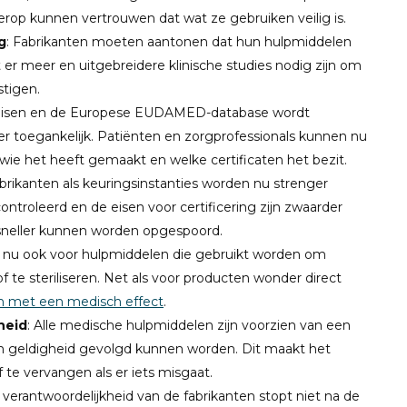
rop kunnen vertrouwen dat wat ze gebruiken veilig is.
g
: Fabrikanten moeten aantonen dat hun hulpmiddelen
er meer en uitgebreidere klinische studies nodig zijn om
stigen.
e eisen en de Europese EUDAMED-database wordt
r toegankelijk. Patiënten en zorgprofessionals kunnen nu
 wie het heeft gemaakt en welke certificaten het bezit.
abrikanten als keuringsinstanties worden nu strenger
troleerd en de eisen voor certificering zijn zwaarder
s sneller kunnen worden opgespoord.
 nu ook voor hulpmiddelen die gebruikt worden om
 te steriliseren. Net als voor producten wonder direct
n met een medisch effect
.
heid
: Alle medische hulpmiddelen zijn voorzien van een
 geldigheid gevolgd kunnen worden. Dit maakt het
te vervangen als er iets misgaat.
 verantwoordelijkheid van de fabrikanten stopt niet na de