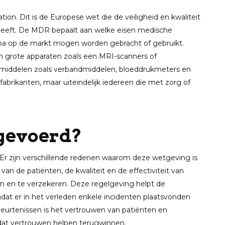
ion. Dit is de Europese wet die de veiligheid en kwaliteit
geeft. De MDR bepaalt aan welke eisen medische
pa op de markt mogen worden gebracht of gebruikt.
n grote apparaten zoals een MRI-scanners of
lpmiddelen zoals verbandmiddelen, bloeddrukmeters en
abrikanten, maar uiteindelijk iedereen die met zorg of
gevoerd?
Er zijn verschillende redenen waarom deze wetgeving is
van de patiënten, de kwaliteit en de effectiviteit van
n en te verzekeren. Deze regelgeving helpt de
dat er in het verleden enkele incidenten plaatsvonden
eurtenissen is het vertrouwen van patiënten en
at vertrouwen helpen terugwinnen.