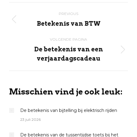
X
Pinterest
Facebook
LinkedIn
Post
PREVIOUS
navigation
Betekenis van BTW
Previous
post:
VOLGENDE PAGINA
De betekenis van een
Volgende
verjaardagscadeau
pagina
Misschien vind je ook leuk:
De betekenis van bijtelling bij elektrisch rijden
23 juli 2026
De betekenis van de tussentijdse toets bij het