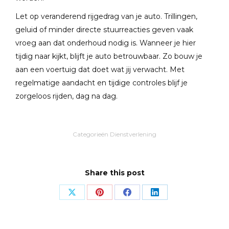
Let op veranderend rijgedrag van je auto. Trillingen,
geluid of minder directe stuurreacties geven vaak
vroeg aan dat onderhoud nodig is. Wanneer je hier
tijdig naar kijkt, blijft je auto betrouwbaar. Zo bouw je
aan een voertuig dat doet wat jij verwacht. Met
regelmatige aandacht en tijdige controles blijf je
zorgeloos rijden, dag na dag.
Categorieën
Dienstverlening
Share this post
Share
Share
Share
Share
on
on
on
on