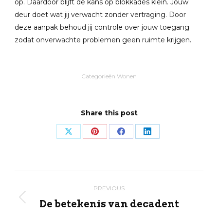
op. Daardoor blijft de kans op blokkades klein. Jouw
deur doet wat jij verwacht zonder vertraging. Door
deze aanpak behoud jij controle over jouw toegang
zodat onverwachte problemen geen ruimte krijgen.
Categorieën
Wonen
Share this post
Share
Share
Share
Share
on
on
on
on
X
Pinterest
Facebook
LinkedIn
Post
PREVIOUS
navigation
De betekenis van decadent
Previous
post: