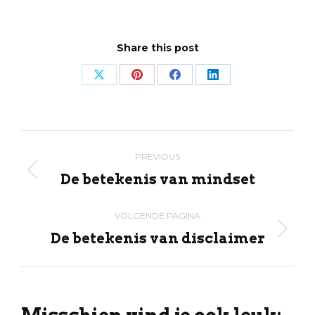
Share this post
Share
Share
Share
Share
on
on
on
on
X
Pinterest
Facebook
LinkedIn
Post
PREVIOUS
navigation
De betekenis van mindset
Previous
post:
VOLGENDE PAGINA
De betekenis van disclaimer
Volgende
pagina
Misschien vind je ook leuk: