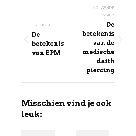
Post
VOLGENDE
navigation
PAGINA
De
PREVIOUS
betekenis
De
van de
Previous
betekenis
Volgende
post:
pagina
medische
van BPM
daith
piercing
Misschien vind je ook
leuk:
De
De