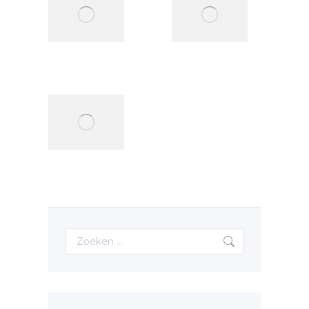
betekenis
betekenis
van MTO
van BSO
30 juni
28 juni
2026
2026
De
betekenis
van IP-
adres
5 juni 2026
Search: