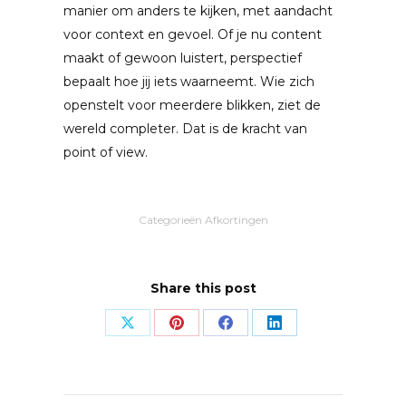
manier om anders te kijken, met aandacht
voor context en gevoel. Of je nu content
maakt of gewoon luistert, perspectief
bepaalt hoe jij iets waarneemt. Wie zich
openstelt voor meerdere blikken, ziet de
wereld completer. Dat is de kracht van
point of view.
Categorieën
Afkortingen
Share this post
Share
Share
Share
Share
on
on
on
on
X
Pinterest
Facebook
LinkedIn