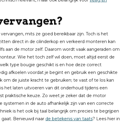
technisch relevant, maar ook belangrijk voor
veilig en
 vervangen?
e vervangen, mits ze goed bereikbaar zijn. Toch is het
 zitten direct in de cilinderkop en verkeerd monteren kan
elfs aan de motor zelf. Daarom wordt vaak aangeraden om
nteur. Wie het toch zelf wil doen, moet altijd eerst de
 welk type bougie geschikt is en hoe deze correct
ig afkoelen voordat je begint en gebruik een geschikte
jk om de juiste kracht te gebruiken; te vast of te los kan
s het laten uitvoeren van dit onderhoud tijdens een
st praktische keuze. Zo weet je zeker dat de motor
re systemen in de auto afhankelijk zijn van een correcte
chniek is het ook bij taal belangrijk om precies te begrijpen
g gaat. Benieuwd naar
de betekenis van taats
? Lees hier in