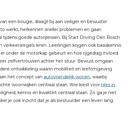
 van een bougie, draagt bij aan veiliger en bewuster
auto werkt, herkennen sneller problemen en gaan
 tijdens goede autorijlessen. Bij Start Driving Den Bosch
en verkeersregels leren. Leerlingen krijgen ook basiskennis
at er onder de motorkap gebeurt en hoe rijgedrag invloed
r meer zelfvertrouwen achter het stuur. Bewust omgaan
dere ontwikkeling waarin mobiliteit en leefomgeving
 aan het concept van
autovriendelijk wonen
, waarbij
richte woonwijken centraal staan. Wie kiest voor
rijles in
iligheid, kennis en kwaliteit centraal staan. Zo ga je niet
l je ook inzicht dat je als bestuurder een leven lang