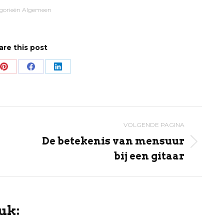
gorieën
Algemeen
are this post
Share
Share
Share
on
on
on
Pinterest
Facebook
LinkedIn
VOLGENDE PAGINA
De betekenis van mensuur
Volgende
bij een gitaar
pagina
uk: