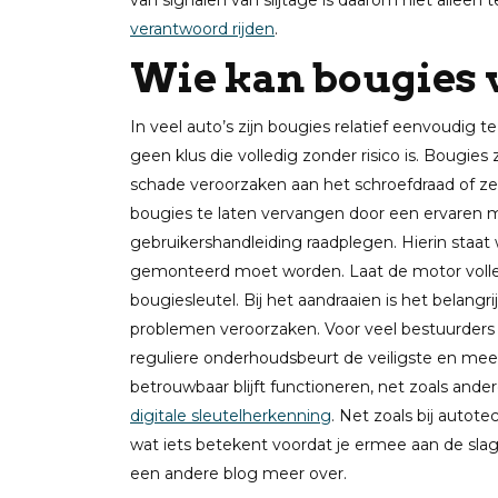
van signalen van slijtage is daarom niet alleen 
verantwoord rijden
.
Wie kan bougies
In veel auto’s zijn bougies relatief eenvoudig t
geen klus die volledig zonder risico is. Bougies
schade veroorzaken aan het schroefdraad of z
bougies te laten vervangen door een ervaren mo
gebruikershandleiding raadplegen. Hierin staat
gemonteerd moet worden. Laat de motor volled
bougiesleutel. Bij het aandraaien is het belangri
problemen veroorzaken. Voor veel bestuurders i
reguliere onderhoudsbeurt de veiligste en mee
betrouwbaar blijft functioneren, net zoals ande
digitale sleutelherkenning
. Net zoals bij autote
wat iets betekent voordat je ermee aan de sla
een andere blog meer over.