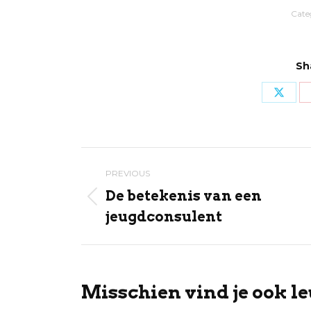
Cate
Sh
Share
on
X
Post
PREVIOUS
navigation
De betekenis van een
Previous
jeugdconsulent
post:
Misschien vind je ook le