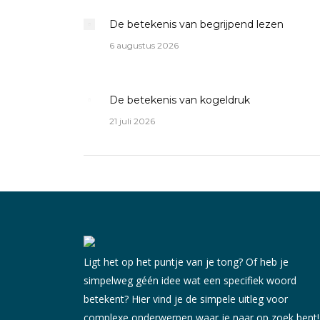
De betekenis van begrijpend lezen
6 augustus 2026
De betekenis van kogeldruk
21 juli 2026
Ligt het op het puntje van je tong? Of heb je
simpelweg géén idee wat een specifiek woord
betekent? Hier vind je de simpele uitleg voor
complexe onderwerpen waar je naar op zoek bent!