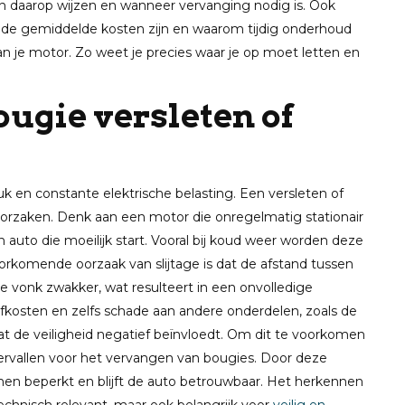
en daarop wijzen en wanneer vervanging nodig is. Ook
de gemiddelde kosten zijn en waarom tijdig onderhoud
van je motor. Zo weet je precies waar je op moet letten en
ugie versleten of
druk en constante elektrische belasting. Een versleten of
oorzaken. Denk aan een motor die onregelmatig stationair
n auto die moeilijk start. Vooral bij koud weer worden deze
orkomende oorzaak van slijtage is dat de afstand tussen
e vonk zwakker, wat resulteert in een onvolledige
ofkosten en zelfs schade aan andere onderdelen, zoals de
at de veiligheid negatief beïnvloedt. Om dit te voorkomen
ervallen voor het vervangen van bougies. Door deze
men beperkt en blijft de auto betrouwbaar. Het herkennen