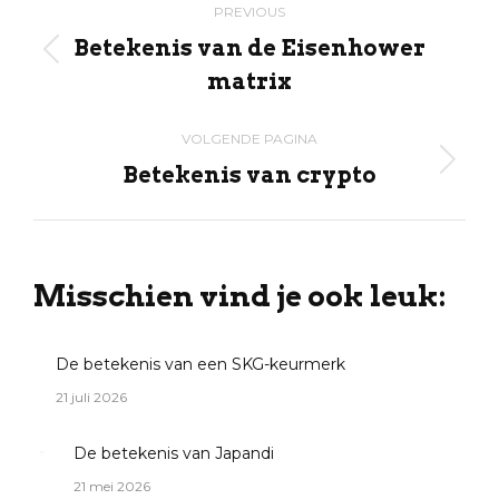
PREVIOUS
navigation
Betekenis van de Eisenhower
Previous
matrix
post:
VOLGENDE PAGINA
Betekenis van crypto
Volgende
pagina
Misschien vind je ook leuk:
De betekenis van een SKG-keurmerk
21 juli 2026
De betekenis van Japandi
21 mei 2026