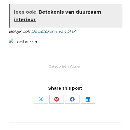
lees ook:
Betekenis van duurzaam
interieur
Bekijk ook
De betekenis van IATA
Categorieën
Wonen
Share this post
Share
Share
Share
Share
on
on
on
on
X
Pinterest
Facebook
LinkedIn
Post