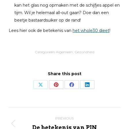
kan het glas nog opmaken met de schijfjes appel en
tijm. Wil je helemaal all-out gaan? Doe dan een
beetje bastaardsuiker op de rand!
Lees hier ook de betekenis van
het whole30 dieet
!
Categorieën
Algemeen
,
Gezondheid
Share this post
Share
Share
Share
Share
on
on
on
on
X
Pinterest
Facebook
LinkedIn
Post
PREVIOUS
navigation
De betekenis van PIN
Previous