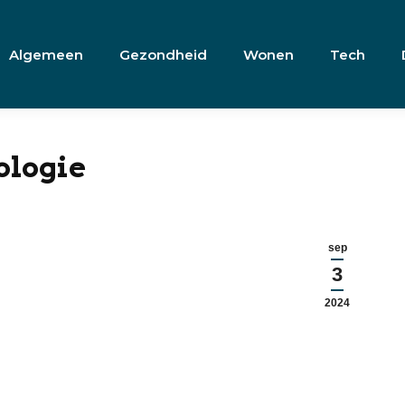
Algemeen
Gezondheid
Wonen
Tech
ologie
sep
3
2024