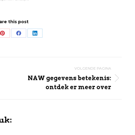
are this post
Share
Share
Share
on
on
on
Pinterest
Facebook
LinkedIn
VOLGENDE PAGINA
NAW gegevens betekenis:
Volgende
ontdek er meer over
pagina
uk: