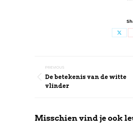
Sh
Share
on
X
Post
PREVIOUS
navigation
De betekenis van de witte
Previous
vlinder
post:
Misschien vind je ook le