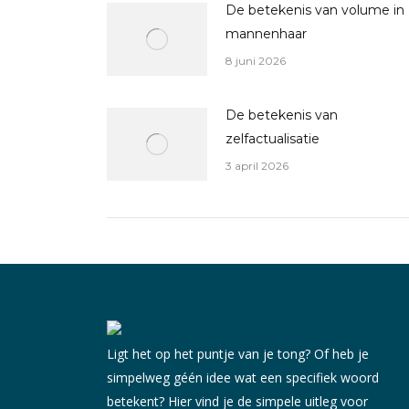
De betekenis van volume in
mannenhaar
8 juni 2026
De betekenis van
zelfactualisatie
3 april 2026
Ligt het op het puntje van je tong? Of heb je
simpelweg géén idee wat een specifiek woord
betekent? Hier vind je de simpele uitleg voor