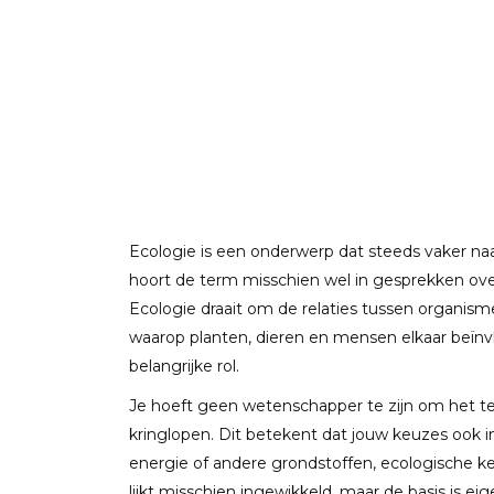
Ecologie is een onderwerp dat steeds vaker na
hoort de term misschien wel in gesprekken ove
Ecologie draait om de relaties tussen organi
waarop planten, dieren en mensen elkaar beïnvl
belangrijke rol.
Je hoeft geen wetenschapper te zijn om het te 
kringlopen. Dit betekent dat jouw keuzes ook i
energie of andere grondstoffen, ecologische k
lijkt misschien ingewikkeld, maar de basis is eige