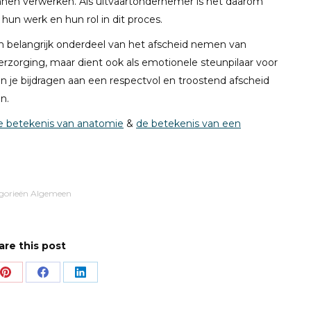
unnen verwerken. Als uitvaartondernemer is het daarom
hun werk en hun rol in dit proces.
n belangrijk onderdeel van het afscheid nemen van
verzorging, maar dient ook als emotionele steunpilaar voor
 je bijdragen aan een respectvol en troostend afscheid
n.
e betekenis van anatomie
&
de betekenis van een
gorieën
Algemeen
are this post
Share
Share
Share
on
on
on