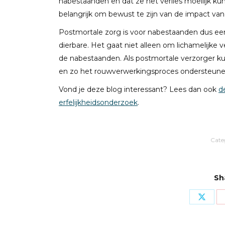
nabestaanden en dat ze het verlies moeilijk k
belangrijk om bewust te zijn van de impact van 
Postmortale zorg is voor nabestaanden dus ee
dierbare. Het gaat niet alleen om lichamelijke 
de nabestaanden. Als postmortale verzorger kun
en zo het rouwverwerkingsproces ondersteune
Vond je deze blog interessant? Lees dan ook
d
erfelijkheidsonderzoek
.
Cate
Sh
Share
on