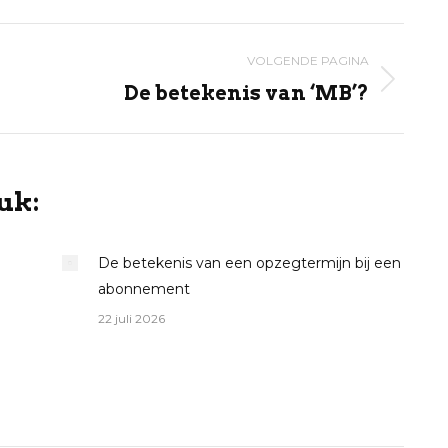
Pinterest
Facebook
LinkedIn
VOLGENDE PAGINA
Volgende
De betekenis van ‘MB’?
pagina
uk:
De betekenis van een opzegtermijn bij een
abonnement
22 juli 2026