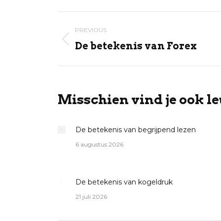
X
Post
PREVIOUS
navigation
Previous
De betekenis van Forex
post:
Misschien vind je ook le
De betekenis van begrijpend lezen
6 augustus 2026
De betekenis van kogeldruk
21 juli 2026