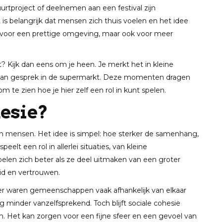
tproject of deelnemen aan een festival zijn
s belangrijk dat mensen zich thuis voelen en het idee
en voor een prettige omgeving, maar ook voor meer
t? Kijk dan eens om je heen. Je merkt het in kleine
taan gesprek in de supermarkt. Deze momenten dragen
m te zien hoe je hier zelf een rol in kunt spelen.
hesie?
n mensen. Het idee is simpel: hoe sterker de samenhang,
lt een rol in allerlei situaties, van kleine
en zich beter als ze deel uitmaken van een groter
id en vertrouwen.
ger waren gemeenschappen vaak afhankelijk van elkaar
minder vanzelfsprekend. Toch blijft sociale cohesie
gen. Het kan zorgen voor een fijne sfeer en een gevoel van