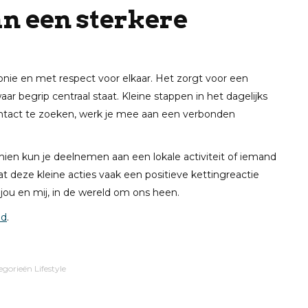
n een sterkere
nie en met respect voor elkaar. Het zorgt voor een
r begrip centraal staat. Kleine stappen in het dagelijks
ontact te zoeken, werk je mee aan een verbonden
hien kun je deelnemen aan een lokale activiteit of iemand
t deze kleine acties vaak een positieve kettingreactie
 jou en mij, in de wereld om ons heen.
id
.
egorieën
Lifestyle