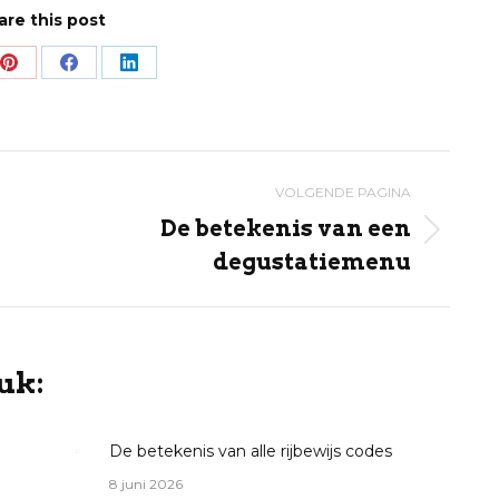
are this post
Share
Share
Share
on
on
on
Pinterest
Facebook
LinkedIn
VOLGENDE PAGINA
De betekenis van een
Volgende
degustatiemenu
pagina
uk:
De betekenis van alle rijbewijs codes
8 juni 2026