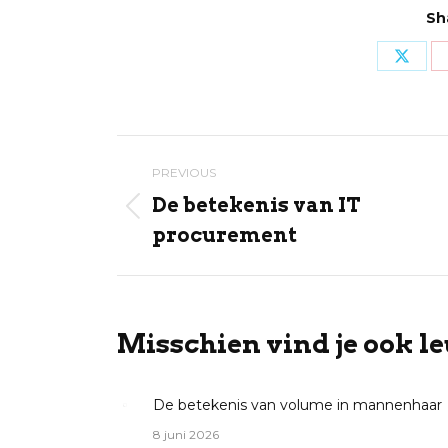
Sh
Share
on
X
Post
PREVIOUS
navigation
De betekenis van IT
Previous
procurement
post:
Misschien vind je ook le
De betekenis van volume in mannenhaar
8 juni 2026