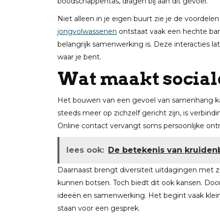
boodschappentas, dragen bij aan dit gevoel.
Niet alleen in je eigen buurt zie je de voordel
jongvolwassenen
ontstaat vaak een hechte ban
belangrijk samenwerking is. Deze interacties la
waar je bent.
Wat maakt sociale
Het bouwen van een gevoel van samenhang kan
steeds meer op zichzelf gericht zijn, is verbindi
Online contact vervangt soms persoonlijke o
lees ook:
De betekenis van kruidenb
Daarnaast brengt diversiteit uitdagingen met
kunnen botsen. Toch biedt dit ook kansen. Door
ideeën en samenwerking. Het begint vaak klein
staan voor een gesprek.