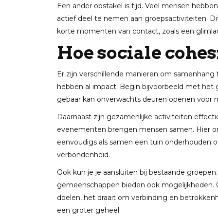
Een ander obstakel is tijd. Veel mensen hebbe
actief deel te nemen aan groepsactiviteiten. Di
korte momenten van contact, zoals een glimlach
Hoe sociale cohes
Er zijn verschillende manieren om samenhang te
hebben al impact. Begin bijvoorbeeld met het 
gebaar kan onverwachts deuren openen voor m
Daarnaast zijn gezamenlijke activiteiten effect
evenementen brengen mensen samen. Hier ontst
eenvoudigs als samen een tuin onderhouden of
verbondenheid.
Ook kun je je aansluiten bij bestaande groepen. Di
gemeenschappen bieden ook mogelijkheden. O
doelen, het draait om verbinding en betrokkenhe
een groter geheel.